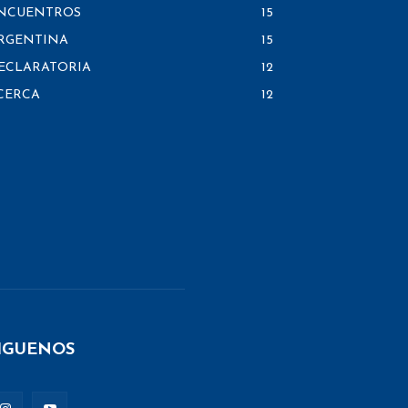
NCUENTROS
15
RGENTINA
15
ECLARATORIA
12
CERCA
12
IGUENOS