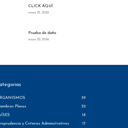
CLICK AQUÍ
mayo 25, 2026
Prueba de daño
mayo 22, 2026
ategorias
RGANISMOS
39
iembros Plenos
32
AÍSES
18
risprudencia y Criterios Administrativos
17