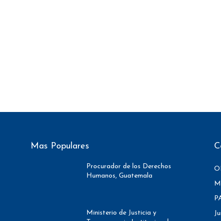
Mas Populares
C
Procurador de los Derechos
O
Humanos, Guatemala
M
P
Ministerio de Justicia y
Ju